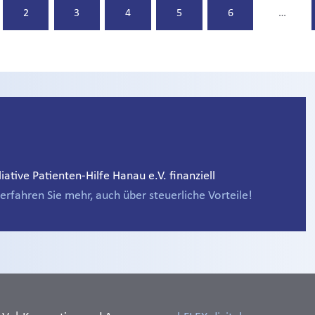
2
3
4
5
6
…
ative Patienten-Hilfe Hanau e.V. finanziell
erfahren Sie mehr, auch über steuerliche Vorteile!