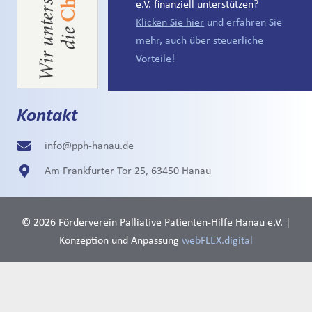
e.V. finanziell unterstützen?
Klicken Sie hier
und erfahren Sie
mehr, auch über steuerliche
Vorteile!
Kontakt
info@pph-hanau.de
Am Frankfurter Tor 25, 63450 Hanau
© 2026 Förderverein Palliative Patienten-Hilfe Hanau e.V. |
Konzeption und Anpassung
webFLEX.digital
Impressum
Datenschutz